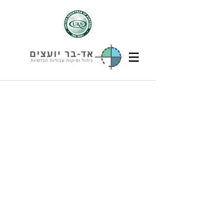
שִׂים
לֵב:
בְּאֲתָר
זֶה
מֻפְעֶלֶת
מַעֲרֶכֶת
נָגִישׁ
בִּקְלִיק
הַמְּסַיַּעַת
לִנְגִישׁוּת
הָאֲתָר.