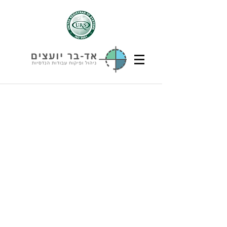
שִׂים
לֵב:
בְּאֲתָר
זֶה
מֻפְעֶלֶת
מַעֲרֶכֶת
נָגִישׁ
בִּקְלִיק
הַמְּסַיַּעַת
לִנְגִישׁוּת
הָאֲתָר.