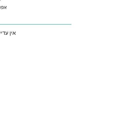
י
אפריל 
אין עדיי