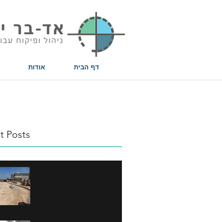
שִׂים
לֵב:
בְּאֲתָר
זֶה
מֻפְעֶלֶת
מַעֲרֶכֶת
נָגִישׁ
בִּקְלִיק
הַמְּסַיַּעַת
לִנְגִישׁוּת
הָאֲתָר.
לְחַץ
דף הבית
אודות
Control-
F11
לְהַתְאָמַת
הָאֲתָר
לְעִוְורִים
הַמִּשְׁתַּמְּשִׁים
בְּתוֹכְנַת
קוֹרֵא־מָסָךְ;
לְחַץ
Control-
F10
לִפְתִיחַת
t Posts
תַּפְרִיט
נְגִישׁוּת.
מכרז מס' 10/2020
ביצוע עבודות פיתוח
להרחבת הישוב מי
עמי