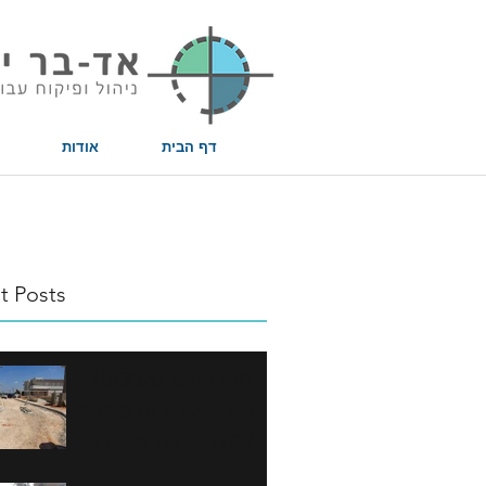
שִׂים
לֵב:
בְּאֲתָר
זֶה
מֻפְעֶלֶת
מַעֲרֶכֶת
נָגִישׁ
בִּקְלִיק
הַמְּסַיַּעַת
לִנְגִישׁוּת
הָאֲתָר.
לְחַץ
דף הבית
אודות
Control-
F11
לְהַתְאָמַת
הָאֲתָר
לְעִוְורִים
הַמִּשְׁתַּמְּשִׁים
בְּתוֹכְנַת
קוֹרֵא־מָסָךְ;
לְחַץ
Control-
F10
לִפְתִיחַת
t Posts
תַּפְרִיט
נְגִישׁוּת.
מכרז מס' 10/2020
ביצוע עבודות פיתוח
להרחבת הישוב מי
עמי