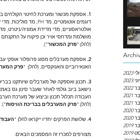
1.
 אספקת מכשור ומערכת לחיטוי הקולחים במת
אולטראסוניים, מדי מדידת אמוניה/ניטרט, מדי 
מושלמת ומדחסי אויר וכן פיקוח על התקנתם
(להלן:"
פרק המכשור
").
Archi
2.
 אספקת מערבלים מסוג פרופלור אופקי עבור
האנאירוביים והאנוקסיים, (להלן: "
פרק המערב
ולי 2023
יוני 2023
3.
 תכנון ואספקה של מערבלים שיותקנו בבריכ
202
נישאב ביוב גולמי לאחר שעבר סינון גס באמצ
2021
העבודה תכלול תכנון וביצוע של מערכת הערבו
2021
(להלן:"
פרק המערבלים בבריכת הוויסות
"). 
2020
202
4.
 שלושת הפרקים יחדיו ייקראו להלן "
העבודו
2019
2019
מצורפים למכרז זה המסמכים הבאים: