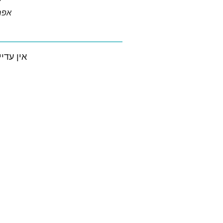
י
אפריל 
אין עדיי