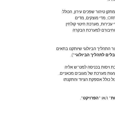
קן טיהור שפכים עירון, הכולל: 
דוגמים אוטומטיים, מד PH, מד מוליכות, מדי ORP, מדי מוצקים, מדים 
עכירות, מערכת חיטוי קולחין 
 וחיבורם למערכת הבקרה 
 התהליך הביולוגי שיותקנו בתאים 
לים לתהליך הביולוגי
").
ת ויסות בכניסה למט"ש אליה 
עות מערכת של מגובים מכאניים. 
ל כולל אספקת הציוד והתקנתו 
ת
" ו/או "
הפרויקט
".